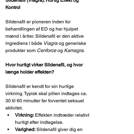
Sildenafil (Viagra): Hurtig Effekt og 
Kontrol
Sildenafil er pioneren inden for 
behandlingen af ED og har hjulpet 
mænd i årtier. Sildenafil er den aktive 
ingrediens i både 
Viagra
 og generiske 
produkter som 
Cenforce
 og 
Kamagra
.
Hvor hurtigt virker Sildenafil, og hvor 
længe holder effekten?
Sildenafil er kendt for sin hurtige 
virkning. Typisk skal pillen indtages ca. 
30 til 60 minutter før forventet seksuel 
aktivitet.
Virkning:
 Effekten indtræder relativt 
hurtigt efter indtagelse.
Varighed:
 Sildenafil giver dig en 