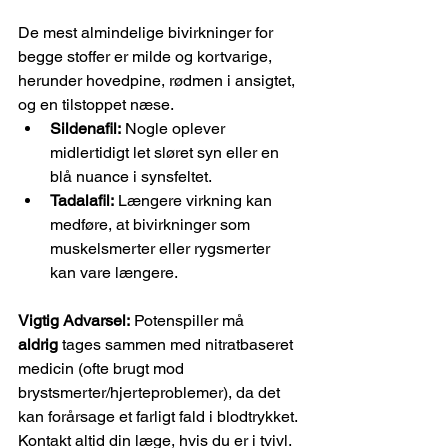
De mest almindelige bivirkninger for 
begge stoffer er milde og kortvarige, 
herunder hovedpine, rødmen i ansigtet, 
og en tilstoppet næse.
Sildenafil:
 Nogle oplever 
midlertidigt let sløret syn eller en 
blå nuance i synsfeltet.
Tadalafil:
 Længere virkning kan 
medføre, at bivirkninger som 
muskelsmerter eller rygsmerter 
kan vare længere.
Vigtig Advarsel:
 Potenspiller må 
aldrig
 tages sammen med nitratbaseret 
medicin (ofte brugt mod 
brystsmerter/hjerteproblemer), da det 
kan forårsage et farligt fald i blodtrykket. 
Kontakt altid din læge, hvis du er i tvivl.