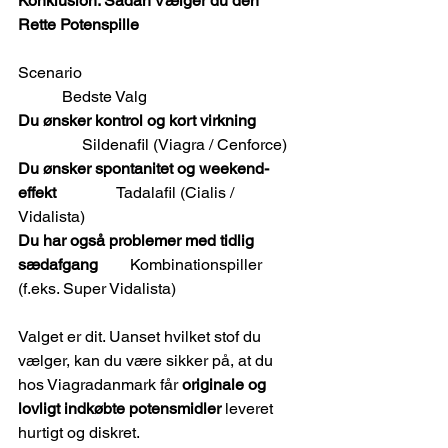
Konklusion: Sådan Vælger du den 
Rette Potenspille
Scenario                                                       
           Bedste Valg
Du ønsker kontrol og kort virkning           
Sildenafil (Viagra / Cenforce)
Du ønsker spontanitet og weekend-
effekt               
Tadalafil (Cialis / 
Vidalista)
Du har også problemer med tidlig 
sædafgang        
Kombinationspiller 
(f.eks. Super Vidalista)
Valget er dit. Uanset hvilket stof du 
vælger, kan du være sikker på, at du 
hos Viagradanmark får 
originale og 
lovligt indkøbte potensmidler
 leveret 
hurtigt og diskret.