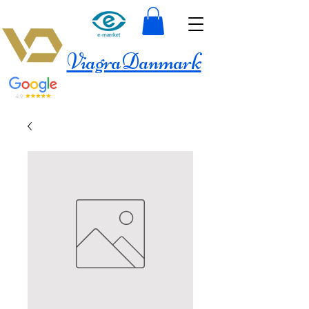
ViagraDanmark