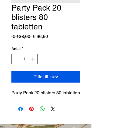
Party Pack 20
blisters 80
tabletten
Regulær
Salgspris
 € 138,00 
€ 96,60
pris
Antal
*
Tilføj til kurv
Party Pack 20 blisters 80 tabletten