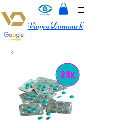
ViagraDanmark