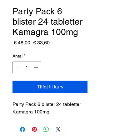
Party Pack 6
blister 24 tabletter
Kamagra 100mg
Regulær
Salgspris
 € 48,00 
€ 33,60
pris
Antal
*
Tilføj til kurv
Party Pack 6 blister 24 tabletter
Kamagra 100mg