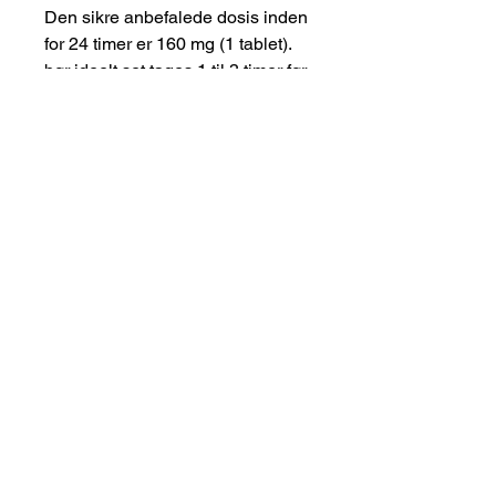
Den sikre anbefalede dosis inden
for 24 timer er 160 mg (1 tablet).
bør ideelt set tages 1 til 3 timer før
seksuel aktivitet
Den effektive behandlingstid er 6
til 12 timer
Lægemidlet kan sænke
blodtrykket, og at kombinere det
med alkohol kan øge denne
effekt. Undgå store eller fede
måltider i nærheden af ​​det
tidspunkt, du planlægger at tage
medicin. Se fanen Administration
for flere detaljer.
SUPERKAMAGRA 100MG +
60MG