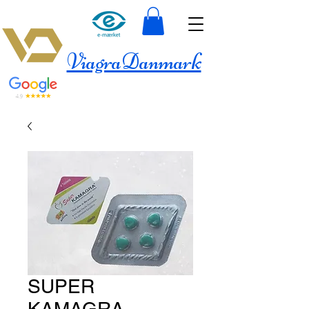
ViagraDanmark
SUPER
KAMAGRA