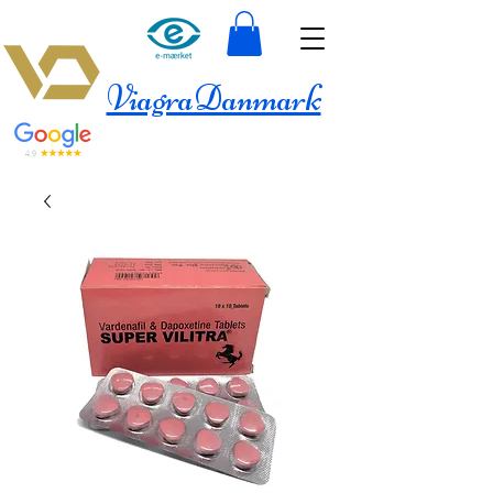
ViagraDanmark