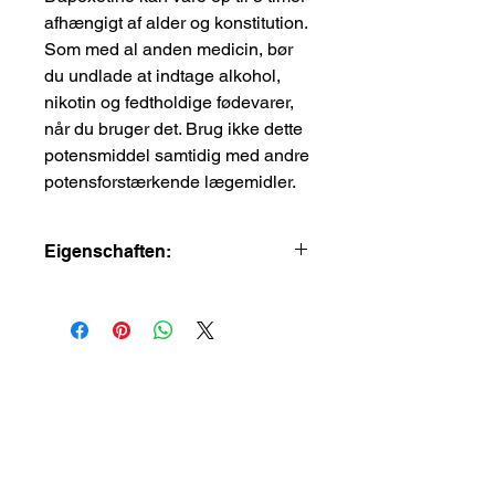
afhængigt af alder og konstitution.
Som med al anden medicin, bør
du undlade at indtage alkohol,
nikotin og fedtholdige fødevarer,
når du bruger det. Brug ikke dette
potensmiddel samtidig med andre
potensforstærkende lægemidler.
Eigenschaften:
Dosierung
80 mg (20 mg
Sildenafil + 60 mg
Dapoxetin)
Einnahmezeitpunkt
30 Minuten vor
dem
Geschlechtsverkehr
Wirkstoff
Vardenafil und