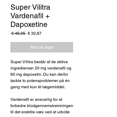
Super Vilitra
Vardenafil +
Dapoxetine
Regulær
Salgspris
 € 46,95 
€ 32,87
pris
Ikke på lager
Super Vilitra består af de aktive
ingredienser 20 mg vardenafil og
60 mg dapoxetin. Du kan derfor
tackle to potensproblemer på én
gang med kun ét lægemiddel.
Vardenafil er ansvarlig for at
forbedre blodgennemstrømningen
til det erektile væv ved at udvide