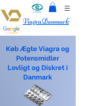
ViagraDanmark
Køb Ægte Viagra og
Potensmidler
Lovligt og Diskret i
Danmark