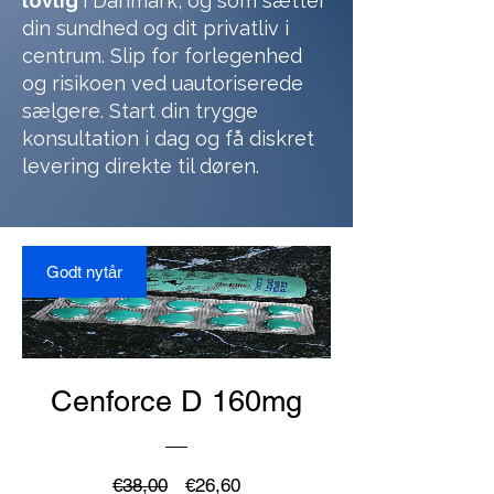
lovlig
i Danmark, og som sætter
din sundhed og dit privatliv i
centrum. Slip for forlegenhed
og risikoen ved uautoriserede
sælgere. Start din trygge
konsultation i dag og få diskret
levering direkte til døren.
Godt nytår
Cenforce D 160mg
Regulær
Salgspris
€38,00
€26,60