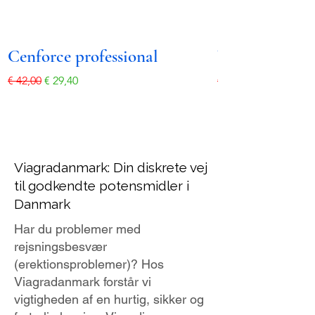
Cenforce professional
Vidalista prof
Regulær pris
Salgspris
Regulær pris
€ 42,00
€ 29,40
€ 42,00
Viagradanmark: Din diskrete vej
til godkendte potensmidler i
Danmark
Har du problemer med
rejsningsbesvær
(erektionsproblemer)? Hos
Viagradanmark forstår vi
vigtigheden af en hurtig, sikker og